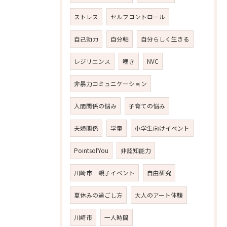
ストレス
セルフコントロール
自己効力
自分軸
自分らしく生きる
レジリエンス
嘆き
NVC
非暴力コミュニケーション
人間関係の悩み
子育ての悩み
夫婦関係
学童
小学生向けイベント
PointsofYou
非認知能力
川崎市 親子イベント
自由研究
夏休みの過ごし方
大人のアート体験
川崎市
一人時間