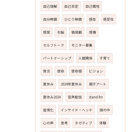
自己理解
自己否定
自己犠牲
自分時間
ひとり時間
感性
感受性
感覚
右脳
価値観
感情
セルフトーク
モニター募集
パートナーシップ
人間関係
子育て
育児
使命
使命感
ビジョン
夏休み
2024年夏休み
親子アート
夏休み2024
音声配信
stand.fm
習慣化
インサイド・ヘッド
頭の中
心の声
思考
ネガティブ
体験